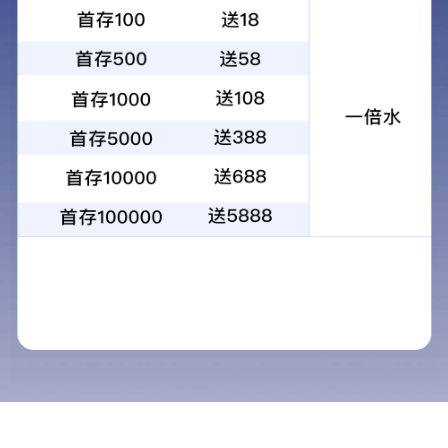
产业要闻
当前位置：
首页
>
预警平台
>
产业要闻



年供绿电超6600万千瓦时 浙江庆元规模最
大山地 光伏电站全容量并网
来源：丽水日报 / 阅读次数：543 / 发布时间：2025-12-05
【
大
】【
中
】【
小
】
11月30日，庆元县投资规模最大、装机容量最高的山地集
中式光伏项目——安南光伏发电项目实现全容量并网发电。该
项目年均发电量约6638万千瓦时，将为庆元“清洁能源强县”建
设提供强劲动能。
该项目由庆元县两山投资发展集团有限公司投资建设，总
投资2.6亿元，位于安南乡上余村，占地面积约850亩。项目直